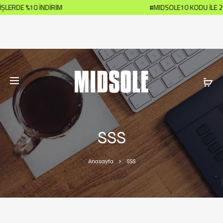
ERDE %10 İNDİRİM
#MIDSOLE10 KODU İLE 2700
SSS
Anasayfa
SSS